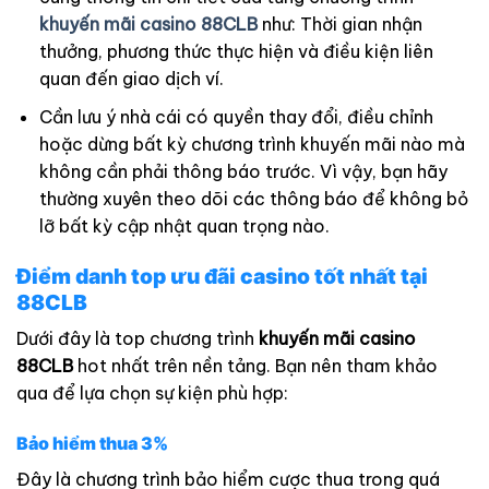
khuyến mãi casino 88CLB
như: Thời gian nhận
thưởng, phương thức thực hiện và điều kiện liên
quan đến giao dịch ví.
Cần lưu ý nhà cái có quyền thay đổi, điều chỉnh
hoặc dừng bất kỳ chương trình khuyến mãi nào mà
không cần phải thông báo trước. Vì vậy, bạn hãy
thường xuyên theo dõi các thông báo để không bỏ
lỡ bất kỳ cập nhật quan trọng nào.
Điểm danh top ưu đãi casino tốt nhất tại
88CLB
Dưới đây là top chương trình
khuyến mãi casino
88CLB
hot nhất trên nền tảng. Bạn nên tham khảo
qua để lựa chọn sự kiện phù hợp:
Bảo hiểm thua 3%
Đây là chương trình bảo hiểm cược thua trong quá