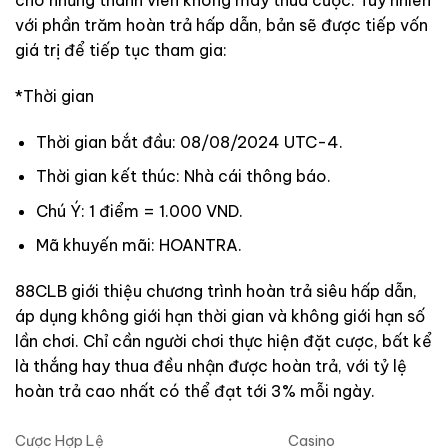
với phần trăm hoàn trả hấp dẫn, bản sẽ được tiếp vốn
giá trị để tiếp tục tham gia:
*Thời gian
Thời gian bắt đầu: 08/08/2024 UTC-4.
Thời gian kết thúc: Nhà cái thông báo.
Chú Ý: 1 điểm = 1.000 VND.
Mã khuyến mãi: HOANTRA.
88CLB giới thiệu chương trình hoàn trả siêu hấp dẫn,
áp dụng không giới hạn thời gian và không giới hạn số
lần chơi. Chỉ cần người chơi thực hiện đặt cược, bất kể
là thắng hay thua đều nhận được hoàn trả, với tỷ lệ
hoàn trả cao nhất có thể đạt tới 3% mỗi ngày.
Cược Hợp Lệ
Casino