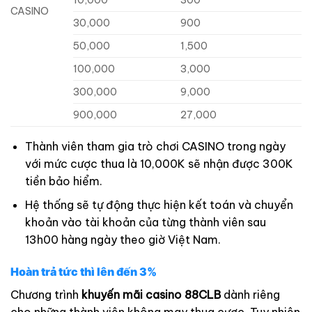
CASINO
30,000
900
50,000
1,500
100,000
3,000
300,000
9,000
900,000
27,000
Thành viên tham gia trò chơi CASINO trong ngày
với mức cược thua là 10,000K sẽ nhận được 300K
tiền bảo hiểm.
Hệ thống sẽ tự động thực hiện kết toán và chuyển
khoản vào tài khoản của từng thành viên sau
13h00 hàng ngày theo giờ Việt Nam.
Hoàn trả tức thì lên đến 3%
Chương trình
khuyến mãi casino 88CLB
dành riêng
cho những thành viên không may thua cược. Tuy nhiên