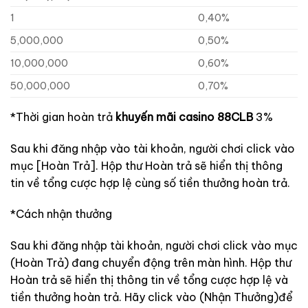
1
0,40%
5,000,000
0,50%
10,000,000
0,60%
50,000,000
0,70%
*Thời gian hoàn trả
khuyến mãi casino 88CLB
3%
Sau khi đăng nhập vào tài khoản, người chơi click vào
mục [Hoàn Trả]. Hộp thư Hoàn trả sẽ hiển thị thông
tin về tổng cược hợp lệ cùng số tiền thưởng hoàn trả.
*Cách nhận thưởng
Sau khi đăng nhập tài khoản, người chơi click vào mục
(Hoàn Trả) đang chuyển động trên màn hình. Hộp thư
Hoàn trả sẽ hiển thị thông tin về tổng cược hợp lệ và
tiền thưởng hoàn trả. Hãy click vào (Nhận Thưởng)để