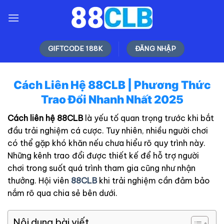
Bỏ
qua
nội
dung
GIFTCODE 188K
ĐĂNG NHẬP
Cách Liên Hệ 88CLB | Phương Thức
Trao Đổi Nhanh Nhất 2025
Cách liên hệ 88CLB
là yếu tố quan trọng trước khi bắt
đầu trải nghiệm cá cược. Tuy nhiên, nhiều người chơi
có thể gặp khó khăn nếu chưa hiểu rõ quy trình này.
Những kênh trao đổi được thiết kế để hỗ trợ người
chơi trong suốt quá trình tham gia cũng như nhận
thưởng. Hội viên
88CLB
khi trải nghiệm cần đảm bảo
nắm rõ qua chia sẻ bên dưới.
Nội dung bài viết