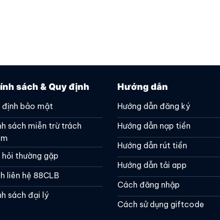
ính sách & Quy định
Hướng dẫn
 định bảo mật
Hướng dẫn đăng ký
nh sách miễn trừ trách
Hướng dẫn nạp tiền
ệm
Hướng dẫn rút tiền
 hỏi thường gặp
Hướng dẫn tải app
h liên hệ 88CLB
Cách đăng nhập
h sách đại lý
Cách sử dụng giftcode