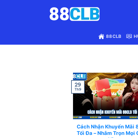
Bỏ
qua
nội
dung
88CLB
H
29
Th9
Cách Nhận Khuyến Mãi 
Tối Đa – Nhắm Trọn Mọi 