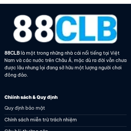
88CLB
là một trong những nhà cái nổi tiếng tại Việt
Nam và các nước trên Châu Á, mặc dù ra đời vẫn chưa
được lâu nhưng lại đang sở hữu một lượng người chơi
đông đảo.
Chiính sách & Quy định
Quy định bảo mật
Chính sách miễn trừ trách nhiệm