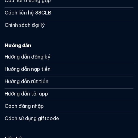
Câu hỏi thường gặp
Cách liên hệ 88CLB
Chính sách đại lý
Hướng dẫn
Hướng dẫn đăng ký
Hướng dẫn nạp tiền
Hướng dẫn rút tiền
Hướng dẫn tải app
Cách đăng nhập
Cách sử dụng giftcode