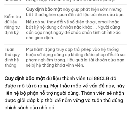
Quy định bảo mật
này giúp phát hiện sớm những
bất thường liên quan đến dữ liệu cá nhân của bạn.
Kiểm tra
dữ liệu
Nếu có sự thay đổi về số điện thoại, email hoặc
riêng tư
bất kỳ nội dung cá nhân nào khác,… Người dùng
định kỳ
cần cập nhật ngay để chắc chắn tính chính xác
cho giao dịch.
Tuân
Mọi hành động truy cập trái phép vào hệ thống
thủ quy
hoặc sử dụng công cụ không được phép đều là sai
định hệ
phạm nghiêm trọng. Hậu quả là tài khoản của bạn
thống
sẽ bị hệ thống khóa vĩnh viễn.
Quy định bảo mật
dữ liệu thành viên tại 88CLB đã
được mô tả rõ ràng. Mọi thắc mắc về vấn đề này, hãy
liên hệ bộ phận hỗ trợ người dùng. Thành viên sẽ nhận
được giải đáp kịp thời để nắm vững và tuân thủ đúng
chính sách của nhà cái.