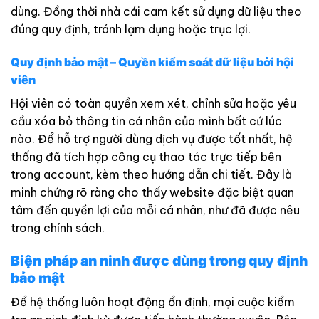
dùng. Đồng thời nhà cái cam kết sử dụng dữ liệu theo
đúng quy định, tránh lạm dụng hoặc trục lợi.
Quy định bảo mật – Quyền kiểm soát dữ liệu bởi hội
viên
Hội viên có toàn quyền xem xét, chỉnh sửa hoặc yêu
cầu xóa bỏ thông tin cá nhân của mình bất cứ lúc
nào. Để hỗ trợ người dùng dịch vụ được tốt nhất, hệ
thống đã tích hợp công cụ thao tác trực tiếp bên
trong account, kèm theo hướng dẫn chi tiết. Đây là
minh chứng rõ ràng cho thấy website đặc biệt quan
tâm đến quyền lợi của mỗi cá nhân, như đã được nêu
trong chính sách.
Biện pháp an ninh được dùng trong quy định
bảo mật
Để hệ thống luôn hoạt động ổn định, mọi cuộc kiểm