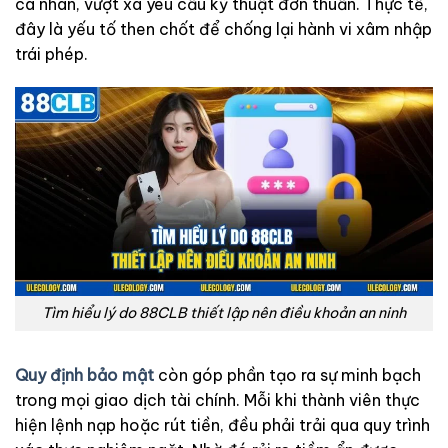
cá nhân, vượt xa yêu cầu kỹ thuật đơn thuần. Thực tế,
đây là yếu tố then chốt để chống lại hành vi xâm nhập
trái phép.
Tìm hiểu lý do 88CLB thiết lập nên điều khoản an ninh
Quy định bảo mật
còn góp phần tạo ra sự minh bạch
trong mọi giao dịch tài chính. Mỗi khi thành viên thực
hiện lệnh nạp hoặc rút tiền, đều phải trải qua quy trình