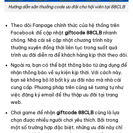
Hướng dẫn săn thưởng code ưu đãi cho hội viên tại 88CLB
Theo dõi Fanpage chính thức của hệ thống trên
Facebook để cập nhật
giftcode 88CLB
nhanh
chóng. Nhà cái sẽ cập nhật chương trình này
thường xuyên đồng thời liên tục trong suốt quá
trình ưu đãi diễn ra để khách hàng kịp thời theo dõi.
Ngoài ra, bạn có thể bật thông báo từ ứng dụng để
nhận thông báo về sự kiện kịp thời. Với cách này,
bạn sẽ không bỏ lỡ bất kỳ ưu đãi nào mà nhà cái
cung cấp. Phương pháp trên cũng sẽ tương tự như
việc đăng ký email để thu thập ưu đãi tại trang
web.
Chơi game để nhận
giftcode 88CLB
cũng là lựa
chọn được nhiều người chơi yêu thích. Bởi trong
một số trường hợp đặc biệt, những ưu đãi này chỉ