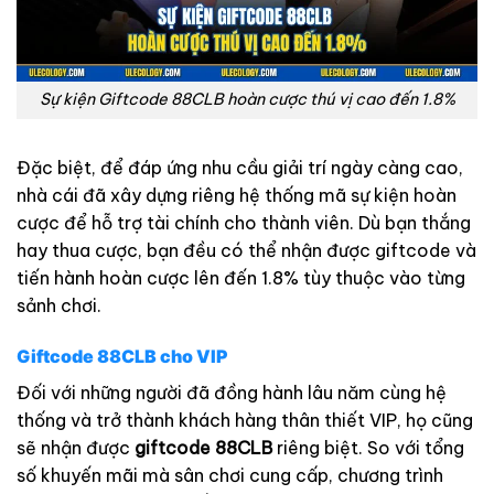
Sự kiện Giftcode 88CLB hoàn cược thú vị cao đến 1.8%
Đặc biệt, để đáp ứng nhu cầu giải trí ngày càng cao,
nhà cái đã xây dựng riêng hệ thống mã sự kiện hoàn
cược để hỗ trợ tài chính cho thành viên. Dù bạn thắng
hay thua cược, bạn đều có thể nhận được giftcode và
tiến hành hoàn cược lên đến 1.8% tùy thuộc vào từng
sảnh chơi.
Giftcode 88CLB cho VIP
Đối với những người đã đồng hành lâu năm cùng hệ
thống và trở thành khách hàng thân thiết VIP, họ cũng
sẽ nhận được
giftcode 88CLB
riêng biệt. So với tổng
số khuyến mãi mà sân chơi cung cấp, chương trình