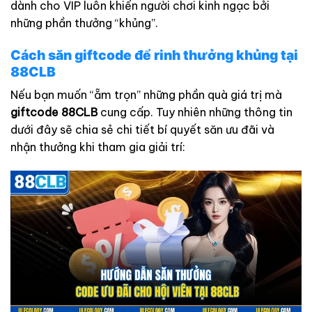
dành cho VIP luôn khiến người chơi kinh ngạc bởi
những phần thưởng “khủng”.
Cách săn giftcode để rinh thưởng khủng tại
88CLB
Nếu bạn muốn “ẵm trọn” những phần quà giá trị mà
giftcode 88CLB
cung cấp. Tuy nhiên những thông tin
dưới đây sẽ chia sẻ chi tiết bí quyết săn ưu đãi và
nhận thưởng khi tham gia giải trí: