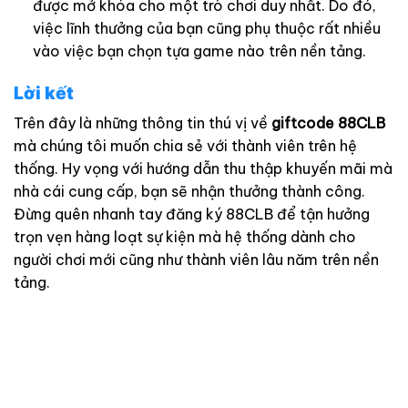
được mở khóa cho một trò chơi duy nhất. Do đó,
việc lĩnh thưởng của bạn cũng phụ thuộc rất nhiều
vào việc bạn chọn tựa game nào trên nền tảng.
Lời kết
Trên đây là những thông tin thú vị về
giftcode 88CLB
mà chúng tôi muốn chia sẻ với thành viên trên hệ
thống. Hy vọng với hướng dẫn thu thập khuyến mãi mà
nhà cái cung cấp, bạn sẽ nhận thưởng thành công.
Đừng quên nhanh tay đăng ký 88CLB để tận hưởng
trọn vẹn hàng loạt sự kiện mà hệ thống dành cho
người chơi mới cũng như thành viên lâu năm trên nền
tảng.