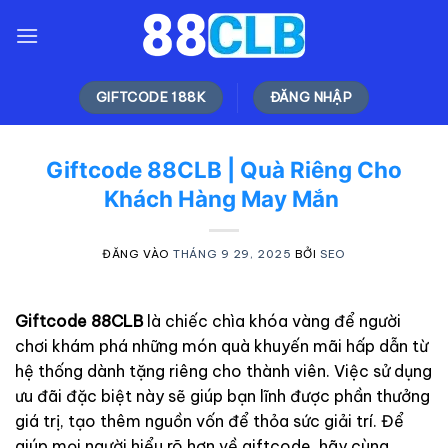
Bỏ
qua
nội
dung
GIFTCODE 188K
ĐĂNG NHẬP
Giftcode 88CLB | Quà Riêng Cho
Khách Hàng May Mắn
ĐĂNG VÀO
THÁNG 9 29, 2025
BỞI
SEO
Giftcode 88CLB
là chiếc chìa khóa vàng để người
chơi khám phá những món quà khuyến mãi hấp dẫn từ
hệ thống dành tặng riêng cho thành viên. Việc sử dụng
ưu đãi đặc biệt này sẽ giúp bạn lĩnh được phần thưởng
giá trị, tạo thêm nguồn vốn để thỏa sức giải trí. Để
giúp mọi người hiểu rõ hơn về giftcode, hãy cùng