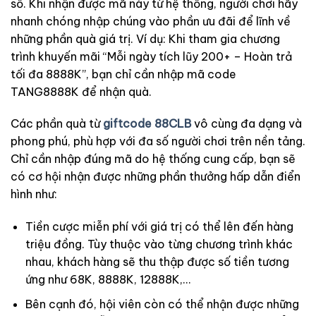
số. Khi nhận được mã này từ hệ thống, người chơi hãy
nhanh chóng nhập chúng vào phần ưu đãi để lĩnh về
những phần quà giá trị. Ví dụ: Khi tham gia chương
trình khuyến mãi “Mỗi ngày tích lũy 200+ – Hoàn trả
tối đa 8888K”, bạn chỉ cần nhập mã code
TANG8888K để nhận quà.
Các phần quà từ
giftcode 88CLB
vô cùng đa dạng và
phong phú, phù hợp với đa số người chơi trên nền tảng.
Chỉ cần nhập đúng mã do hệ thống cung cấp, bạn sẽ
có cơ hội nhận được những phần thưởng hấp dẫn điển
hình như:
Tiền cược miễn phí với giá trị có thể lên đến hàng
triệu đồng. Tùy thuộc vào từng chương trình khác
nhau, khách hàng sẽ thu thập được số tiền tương
ứng như 68K, 8888K, 12888K,…
Bên cạnh đó, hội viên còn có thể nhận được những