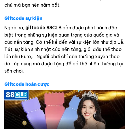
chủ mà bạn nên nắm bắt.
Giftcode sự kiện
Ngoài ra,
giftcode 88CLB
còn được phát hành đặc
biệt trong những sự kiện quan trọng của quốc gia và
của nền tảng. Có thể kể đến vài sự kiện lớn như dịp Lễ,
Tết, sự kiện sinh nhật của nền tảng, giải đấu thể thao
lớn như Euro,… Người chơi chỉ cần thường xuyên theo
dõi, áp dụng mã được tặng để có thể nhận thưởng tại
sân chơi.
Giftcode hoàn cược